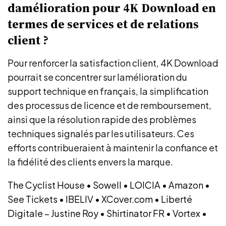
damélioration pour 4K Download en
termes de services et de relations
client ?
Pour renforcer la satisfaction client, 4K Download
pourrait se concentrer sur lamélioration du
support technique en français, la simplification
des processus de licence et de remboursement,
ainsi que la résolution rapide des problèmes
techniques signalés par les utilisateurs. Ces
efforts contribueraient à maintenir la confiance et
la fidélité des clients envers la marque.
The Cyclist House
•
Sowell
•
LOICIA
•
Amazon
•
See Tickets
•
IBELIV
•
XCover.com
•
Liberté
Digitale – Justine Roy
•
Shirtinator FR
•
Vortex
•