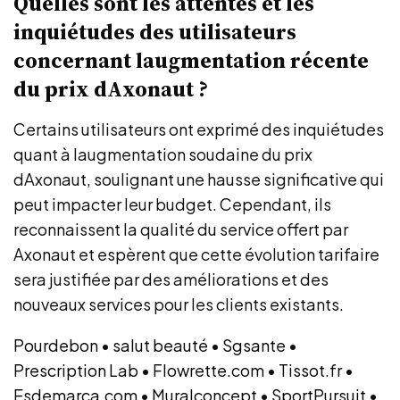
Quelles sont les attentes et les
inquiétudes des utilisateurs
concernant laugmentation récente
du prix dAxonaut ?
Certains utilisateurs ont exprimé des inquiétudes
quant à laugmentation soudaine du prix
dAxonaut, soulignant une hausse significative qui
peut impacter leur budget. Cependant, ils
reconnaissent la qualité du service offert par
Axonaut et espèrent que cette évolution tarifaire
sera justifiée par des améliorations et des
nouveaux services pour les clients existants.
Pourdebon
•
salut beauté
•
Sgsante
•
Prescription Lab
•
Flowrette.com
•
Tissot.fr
•
Esdemarca.com
•
Muralconcept
•
SportPursuit
•