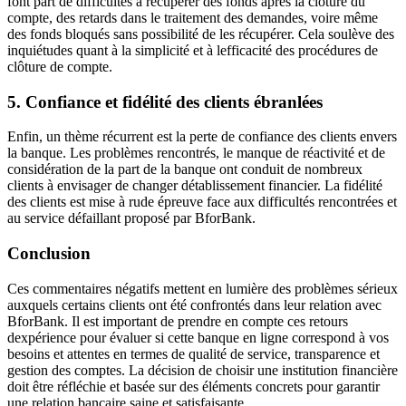
font part de difficultés à récupérer des fonds après la clôture du
compte, des retards dans le traitement des demandes, voire même
des fonds bloqués sans possibilité de les récupérer. Cela soulève des
inquiétudes quant à la simplicité et à lefficacité des procédures de
clôture de compte.
5. Confiance et fidélité des clients ébranlées
Enfin, un thème récurrent est la perte de confiance des clients envers
la banque. Les problèmes rencontrés, le manque de réactivité et de
considération de la part de la banque ont conduit de nombreux
clients à envisager de changer détablissement financier. La fidélité
des clients est mise à rude épreuve face aux difficultés rencontrées et
au service défaillant proposé par BforBank.
Conclusion
Ces commentaires négatifs mettent en lumière des problèmes sérieux
auxquels certains clients ont été confrontés dans leur relation avec
BforBank. Il est important de prendre en compte ces retours
dexpérience pour évaluer si cette banque en ligne correspond à vos
besoins et attentes en termes de qualité de service, transparence et
gestion des comptes. La décision de choisir une institution financière
doit être réfléchie et basée sur des éléments concrets pour garantir
une relation bancaire saine et satisfaisante.