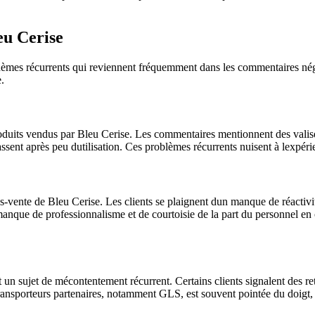
eu Cerise
thèmes récurrents qui reviennent fréquemment dans les commentaires nég
.
oduits vendus par Bleu Cerise. Les commentaires mentionnent des valises
ent après peu dutilisation. Ces problèmes récurrents nuisent à lexpérien
rès-vente de Bleu Cerise. Les clients se plaignent dun manque de réactivit
anque de professionnalisme et de courtoisie de la part du personnel en ch
nt un sujet de mécontentement récurrent. Certains clients signalent des 
 transporteurs partenaires, notamment GLS, est souvent pointée du doigt