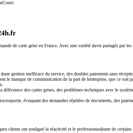
au
Cours
24h.fr
nde de carte grise en France. Avec une variété davis partagés par les cli
 dune gestion inefficace du service, des doubles paiements sans réceptio
le manque de communication de la part de lentreprise, que ce soit par
s.
 la délivrance des cartes grises, des problèmes techniques avec le systèm
 descroquerie, évoquant des demandes répétées de documents, des paiemen
ues clients ont souligné la réactivité et le professionnalisme de certains