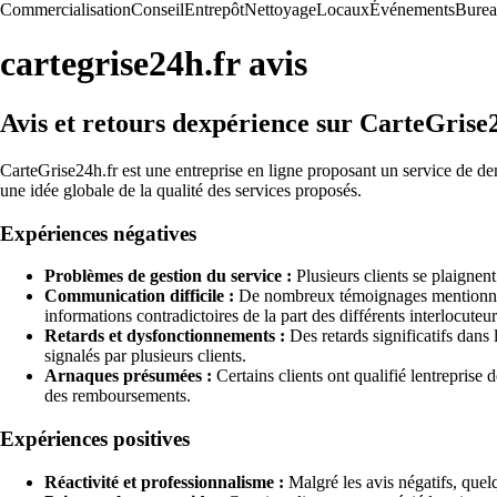
Commercialisation
Conseil
Entrepôt
Nettoyage
Locaux
Événements
Bure
cartegrise24h.fr avis
Avis et retours dexpérience sur CarteGrise
CarteGrise24h.fr est une entreprise en ligne proposant un service de dema
une idée globale de la qualité des services proposés.
Expériences négatives
Problèmes de gestion du service :
Plusieurs clients se plaignent
Communication difficile :
De nombreux témoignages mentionnent 
informations contradictoires de la part des différents interlocuteur
Retards et dysfonctionnements :
Des retards significatifs dans
signalés par plusieurs clients.
Arnaques présumées :
Certains clients ont qualifié lentreprise
des remboursements.
Expériences positives
Réactivité et professionnalisme :
Malgré les avis négatifs, quelq