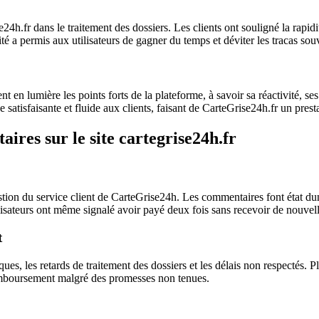
h.fr dans le traitement des dossiers. Les clients ont souligné la rapidité
té a permis aux utilisateurs de gagner du temps et déviter les tracas so
t en lumière les points forts de la plateforme, à savoir sa réactivité, ses
 satisfaisante et fluide aux clients, faisant de CarteGrise24h.fr un presta
aires sur le site cartegrise24h.fr
tion du service client de CarteGrise24h. Les commentaires font état d
isateurs ont même signalé avoir payé deux fois sans recevoir de nouvelles
t
, les retards de traitement des dossiers et les délais non respectés. P
 remboursement malgré des promesses non tenues.