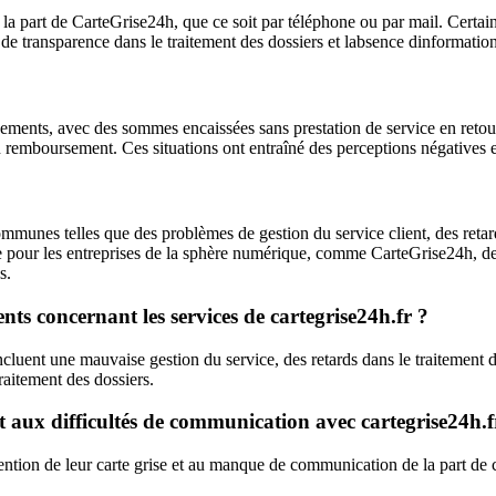
art de CarteGrise24h, que ce soit par téléphone ou par mail. Certains 
de transparence dans le traitement des dossiers et labsence dinformation
ements, avec des sommes encaissées sans prestation de service en retour
remboursement. Ces situations ont entraîné des perceptions négatives et 
mmunes telles que des problèmes de gestion du service client, des retar
our les entreprises de la sphère numérique, comme CarteGrise24h, de ga
s.
ents concernant les services de cartegrise24h.fr ?
ncluent une mauvaise gestion du service, des retards dans le traitement 
raitement des dossiers.
et aux difficultés de communication avec cartegrise24h.f
ntion de leur carte grise et au manque de communication de la part de ca