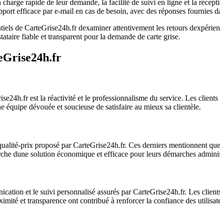
n charge rapide de leur demande, la facilité de suivi en ligne et la réce
rt efficace par e-mail en cas de besoin, avec des réponses fournies da
tiels de CarteGrise24h.fr dexaminer attentivement les retours dexpérience
ataire fiable et transparent pour la demande de carte grise.
teGrise24h.fr
24h.fr est la réactivité et le professionnalisme du service. Les clients 
une équipe dévouée et soucieuse de satisfaire au mieux sa clientèle.
t qualité-prix proposé par CarteGrise24h.fr. Ces derniers mentionnent que 
rche dune solution économique et efficace pour leurs démarches administra
cation et le suivi personnalisé assurés par CarteGrise24h.fr. Les clien
mité et transparence ont contribué à renforcer la confiance des utilisat