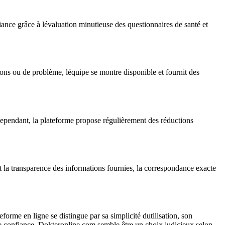
iance grâce à lévaluation minutieuse des questionnaires de santé et
ions ou de problème, léquipe se montre disponible et fournit des
Cependant, la plateforme propose régulièrement des réductions
ent la transparence des informations fournies, la correspondance exacte
eforme en ligne se distingue par sa simplicité dutilisation, son
 de confiance, Dokteronline.com semble être un choix judicieux selon