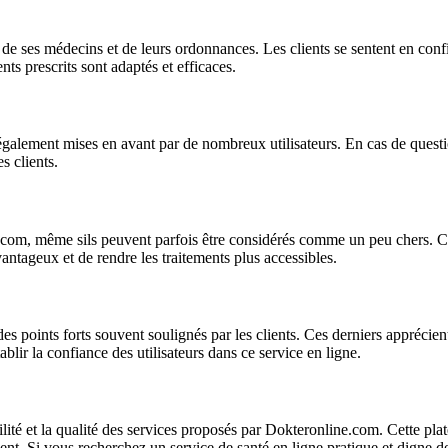
 de ses médecins et de leurs ordonnances. Les clients se sentent en conf
ts prescrits sont adaptés et efficaces.
t également mises en avant par de nombreux utilisateurs. En cas de quest
s clients.
ne.com, même sils peuvent parfois être considérés comme un peu chers. 
avantageux et de rendre les traitements plus accessibles.
 des points forts souvent soulignés par les clients. Ces derniers appréci
tablir la confiance des utilisateurs dans ce service en ligne.
ilité et la qualité des services proposés par Dokteronline.com. Cette plat
ient. Si vous recherchez un service de santé en ligne pratique et digne