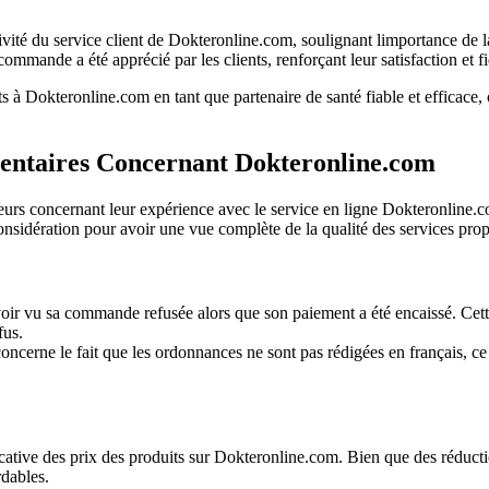
ivité du service client de Dokteronline.com, soulignant limportance de 
ommande a été apprécié par les clients, renforçant leur satisfaction et fi
ts à Dokteronline.com en tant que partenaire de santé fiable et efficace,
mentaires Concernant Dokteronline.com
urs concernant leur expérience avec le service en ligne Dokteronline.com
considération pour avoir une vue complète de la qualité des services prop
voir vu sa commande refusée alors que son paiement a été encaissé. Cett
fus.
ncerne le fait que les ordonnances ne sont pas rédigées en français, ce q
tive des prix des produits sur Dokteronline.com. Bien que des réductions
rdables.