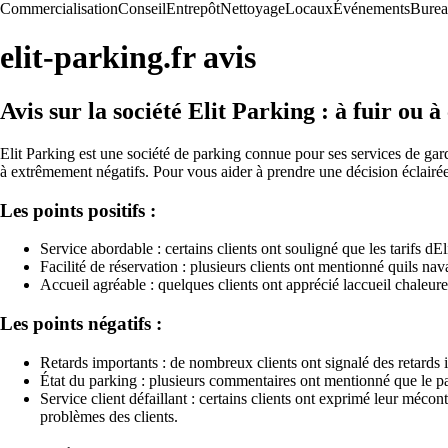
Commercialisation
Conseil
Entrepôt
Nettoyage
Locaux
Événements
Bure
elit-parking.fr avis
Avis sur la société Elit Parking : à fuir ou à
Elit Parking est une société de parking connue pour ses services de gard
à extrêmement négatifs. Pour vous aider à prendre une décision éclairée s
Les points positifs :
Service abordable : certains clients ont souligné que les tarifs d
Facilité de réservation : plusieurs clients ont mentionné quils na
Accueil agréable : quelques clients ont apprécié laccueil chaleur
Les points négatifs :
Retards importants : de nombreux clients ont signalé des retards im
État du parking : plusieurs commentaires ont mentionné que le par
Service client défaillant : certains clients ont exprimé leur méco
problèmes des clients.