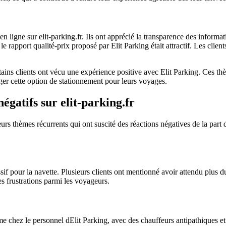
n ligne sur elit-parking.fr. Ils ont apprécié la transparence des informati
pport qualité-prix proposé par Elit Parking était attractif. Les clients o
tains clients ont vécu une expérience positive avec Elit Parking. Ces thèm
ager cette option de stationnement pour leurs voyages.
égatifs sur elit-parking.fr
urs thèmes récurrents qui ont suscité des réactions négatives de la part 
f pour la navette. Plusieurs clients ont mentionné avoir attendu plus du
s frustrations parmi les voyageurs.
ez le personnel dElit Parking, avec des chauffeurs antipathiques et un 