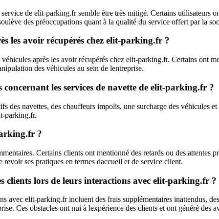
ervice de elit-parking.fr semble être très mitigé. Certains utilisateurs 
ulève des préoccupations quant à la qualité du service offert par la soc
ès les avoir récupérés chez elit-parking.fr ?
 véhicules après les avoir récupérés chez elit-parking.fr. Certains ont m
ipulation des véhicules au sein de lentreprise.
s concernant les services de navette de elit-parking.fr ?
tifs des navettes, des chauffeurs impolis, une surcharge des véhicules e
t-parking.fr.
parking.fr ?
commentaires. Certains clients ont mentionné des retards ou des attentes 
revoir ses pratiques en termes daccueil et de service client.
s clients lors de leurs interactions avec elit-parking.fr ?
ons avec elit-parking.fr incluent des frais supplémentaires inattendus, d
se. Ces obstacles ont nui à lexpérience des clients et ont généré des av