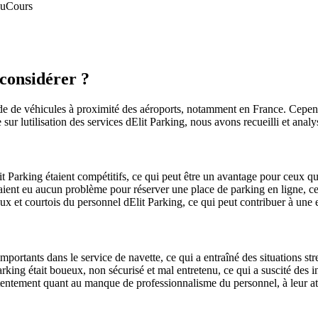
au
Cours
 considérer ?
e de véhicules à proximité des aéroports, notamment en France. Cependant
ur lutilisation des services dElit Parking, nous avons recueilli et analy
Elit Parking étaient compétitifs, ce qui peut être un avantage pour ceux q
vaient eu aucun problème pour réserver une place de parking en ligne, ce 
eux et courtois du personnel dElit Parking, ce qui peut contribuer à une
portants dans le service de navette, ce qui a entraîné des situations stre
king était boueux, non sécurisé et mal entretenu, ce qui a suscité des in
ntentement quant au manque de professionnalisme du personnel, à leur att