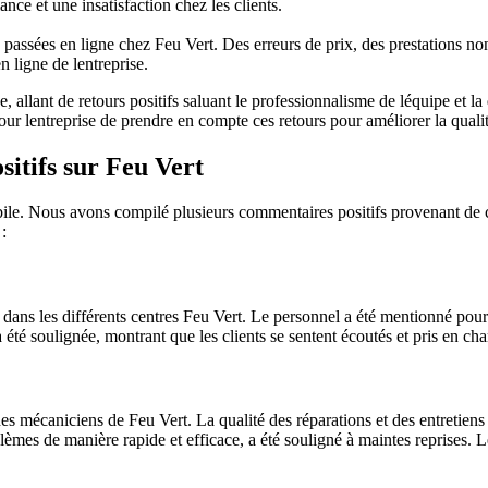
nce et une insatisfaction chez les clients.
assées en ligne chez Feu Vert. Des erreurs de prix, des prestations non
n ligne de lentreprise.
e, allant de retours positifs saluant le professionnalisme de léquipe et l
ur lentreprise de prendre en compte ces retours pour améliorer la qualité 
itifs sur Feu Vert
le. Nous avons compilé plusieurs commentaires positifs provenant de clie
:
 dans les différents centres Feu Vert. Le personnel a été mentionné pour s
té soulignée, montrant que les clients se sentent écoutés et pris en cha
e des mécaniciens de Feu Vert. La qualité des réparations et des entretiens
mes de manière rapide et efficace, a été souligné à maintes reprises. L