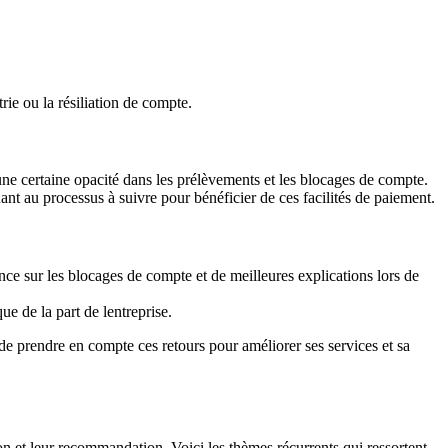
ie ou la résiliation de compte.
une certaine opacité dans les prélèvements et les blocages de compte.
t au processus à suivre pour bénéficier de ces facilités de paiement.
e sur les blocages de compte et de meilleures explications lors de
e de la part de lentreprise.
se de prendre en compte ces retours pour améliorer ses services et sa
ion et leur recommandation. Voici les thèmes récurrents qui ressortent