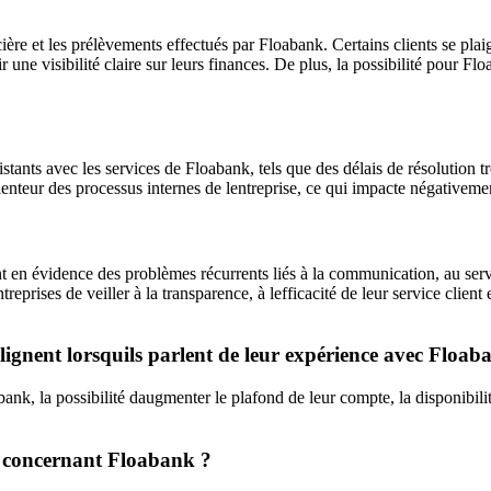
ère et les prélèvements effectués par Floabank. Certains clients se plaig
ir une visibilité claire sur leurs finances. De plus, la possibilité pour F
tants avec les services de Floabank, tels que des délais de résolution
 lenteur des processus internes de lentreprise, ce qui impacte négativemen
 en évidence des problèmes récurrents liés à la communication, au servic
prises de veiller à la transparence, à lefficacité de leur service client et
ulignent lorsquils parlent de leur expérience avec Floab
abank, la possibilité daugmenter le plafond de leur compte, la disponibi
lés concernant Floabank ?