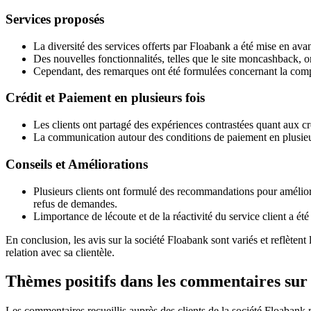
Services proposés
La diversité des services offerts par Floabank a été mise en avan
Des nouvelles fonctionnalités, telles que le site moncashback, ont 
Cependant, des remarques ont été formulées concernant la comple
Crédit et Paiement en plusieurs fois
Les clients ont partagé des expériences contrastées quant aux c
La communication autour des conditions de paiement en plusieur
Conseils et Améliorations
Plusieurs clients ont formulé des recommandations pour amélior
refus de demandes.
Limportance de lécoute et de la réactivité du service client a ét
En conclusion, les avis sur la société Floabank sont variés et reflètent 
relation avec sa clientèle.
Thèmes positifs dans les commentaires su
Les commentaires recueillis auprès des clients de la société Floabank m