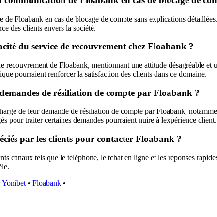
t la communication de Floabank en cas de blocage de c
e de Floabank en cas de blocage de compte sans explications détaillées.
ce des clients envers la société.
icacité du service de recouvrement chez Floabank ?
 de recouvrement de Floabank, mentionnant une attitude désagréable et u
ue pourraient renforcer la satisfaction des clients dans ce domaine.
es demandes de résiliation de compte par Floabank ?
n charge de leur demande de résiliation de compte par Floabank, notammen
s pour traiter certaines demandes pourraient nuire à lexpérience client.
ciés par les clients pour contacter Floabank ?
ents canaux tels que le téléphone, le tchat en ligne et les réponses rapi
èle.
•
Yonibet
•
Floabank
•