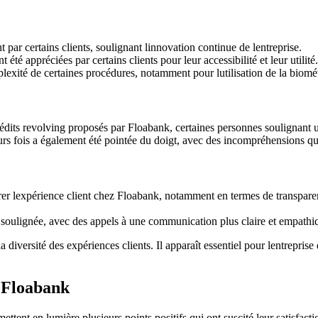
t par certains clients, soulignant linnovation continue de lentreprise.
été appréciées par certains clients pour leur accessibilité et leur utilité.
xité de certaines procédures, notamment pour lutilisation de la biométr
rédits revolving proposés par Floabank, certaines personnes soulignant 
s fois a également été pointée du doigt, avec des incompréhensions quan
er lexpérience client chez Floabank, notamment en termes de transparenc
é soulignée, avec des appels à une communication plus claire et empathiqu
la diversité des expériences clients. Il apparaît essentiel pour lentrepri
r Floabank
ettent en lumière plusieurs points positifs qui ont suscité leur satisfact