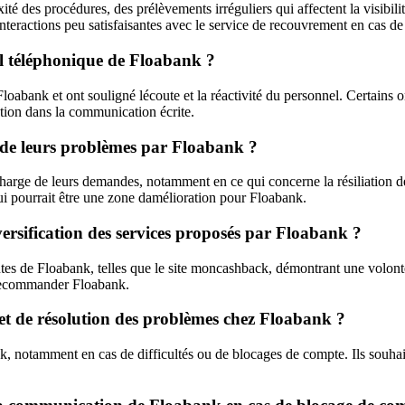
é des procédures, des prélèvements irréguliers qui affectent la visibili
nteractions peu satisfaisantes avec le service de recouvrement en cas de 
eil téléphonique de Floabank ?
loabank et ont souligné lécoute et la réactivité du personnel. Certains on
tion dans la communication écrite.
on de leurs problèmes par Floabank ?
 charge de leurs demandes, notamment en ce qui concerne la résiliation 
i pourrait être une zone damélioration pour Floabank.
versification des services proposés par Floabank ?
tes de Floabank, telles que le site moncashback, démontrant une volonté
 à recommander Floabank.
vi et de résolution des problèmes chez Floabank ?
ank, notamment en cas de difficultés ou de blocages de compte. Ils souhaite