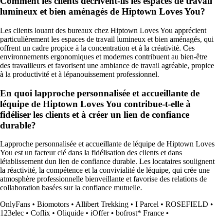
Comment les clients décrivent-ils les espaces de travail
lumineux et bien aménagés de Hiptown Loves You?
Les clients louant des bureaux chez Hiptown Loves You apprécient
particulièrement les espaces de travail lumineux et bien aménagés, qui
offrent un cadre propice à la concentration et à la créativité. Ces
environnements ergonomiques et modernes contribuent au bien-être
des travailleurs et favorisent une ambiance de travail agréable, propice
à la productivité et à lépanouissement professionnel.
En quoi lapproche personnalisée et accueillante de
léquipe de Hiptown Loves You contribue-t-elle à
fidéliser les clients et à créer un lien de confiance
durable?
Lapproche personnalisée et accueillante de léquipe de Hiptown Loves
You est un facteur clé dans la fidélisation des clients et dans
létablissement dun lien de confiance durable. Les locataires soulignent
la réactivité, la compétence et la convivialité de léquipe, qui crée une
atmosphère professionnelle bienveillante et favorise des relations de
collaboration basées sur la confiance mutuelle.
OnlyFans
•
Biomotors
•
Allibert Trekking
•
I Parcel
•
ROSEFIELD
•
123elec
•
Coflix
•
Oliquide
•
iOffer
•
bofrost* France
•