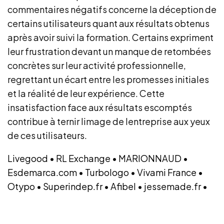
commentaires négatifs concerne la déception de
certains utilisateurs quant aux résultats obtenus
après avoir suivi la formation. Certains expriment
leur frustration devant un manque de retombées
concrètes sur leur activité professionnelle,
regrettant un écart entre les promesses initiales
et la réalité de leur expérience. Cette
insatisfaction face aux résultats escomptés
contribue à ternir limage de lentreprise aux yeux
de ces utilisateurs.
Livegood
•
RL Exchange
•
MARIONNAUD
•
Esdemarca.com
•
Turbologo
•
Vivami France
•
Otypo
•
Superindep.fr
•
Afibel
•
jessemade.fr
•