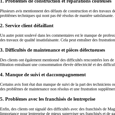
1. Problèmes de construction et réparations coûteuses
Plusieurs avis mentionnent des défauts de construction et des travaux de
problèmes techniques qui nont pas été résolus de manière satisfaisante. 
2. Service client défaillant
Un autre point soulevé dans les commentaires est le manque de profess
des travaux de qualité insatisfaisante. Cela peut entraîner des frustratio
3. Difficultés de maintenance et pièces défectueuses
Des clients ont également mentionné des difficultés rencontrées lors d
filtration entraînant une consommation élevée délectricité et des difficul
4. Manque de suivi et daccompagnement
Certains avis font état dun manque de suivi de la part des techniciens o
des problèmes de maintenance non résolus et une frustration supplémenta
5. Problèmes avec les franchisés de lentreprise
Enfin, des clients ont signalé des difficultés avec des franchisés de M
limportance pour lentreprise de mieux superviser ses franchisés et de gar