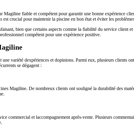
r Magiline fiable et compétent pour garantir une bonne expérience clie
s est crucial pour maintenir la piscine en bon état et éviter les problème
isfaisant, bien que certains aspects comme la fiabilité du service clien
n professionnel compétent pour une expérience positive.
Magiline
une variété dexpériences et dopinions. Parmi eux, plusieurs clients ont e
écurrents se dégagent :
ines Magiline. De nombreux clients ont souligné la durabilité des matéria
ue.
service commercial et laccompagnement après-vente. Plusieurs commentaire
e.