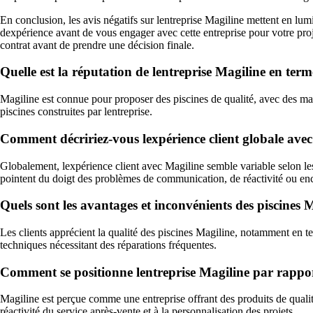
En conclusion, les avis négatifs sur lentreprise Magiline mettent en lumiè
dexpérience avant de vous engager avec cette entreprise pour votre proje
contrat avant de prendre une décision finale.
Quelle est la réputation de lentreprise Magiline en term
Magiline est connue pour proposer des piscines de qualité, avec des matéri
piscines construites par lentreprise.
Comment décririez-vous lexpérience client globale avec
Globalement, lexpérience client avec Magiline semble variable selon les 
pointent du doigt des problèmes de communication, de réactivité ou enco
Quels sont les avantages et inconvénients des piscines Ma
Les clients apprécient la qualité des piscines Magiline, notamment en te
techniques nécessitant des réparations fréquentes.
Comment se positionne lentreprise Magiline par rapport
Magiline est perçue comme une entreprise offrant des produits de qualité
réactivité du service après-vente et à la personnalisation des projets.