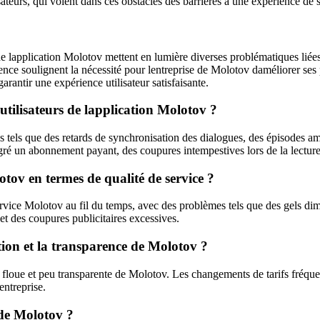
isateurs, qui voient dans ces obstacles des barrières à une expérience de 
 lapplication Molotov mettent en lumière diverses problématiques liées à 
ence soulignent la nécessité pour lentreprise de Molotov daméliorer ses 
arantir une expérience utilisateur satisfaisante.
utilisateurs de lapplication Molotov ?
es tels que des retards de synchronisation des dialogues, des épisodes a
ré un abonnement payant, des coupures intempestives lors de la lecture d
tov en termes de qualité de service ?
ervice Molotov au fil du temps, avec des problèmes tels que des gels dim
et des coupures publicitaires excessives.
ation et la transparence de Molotov ?
n floue et peu transparente de Molotov. Les changements de tarifs fréquen
entreprise.
t de Molotov ?