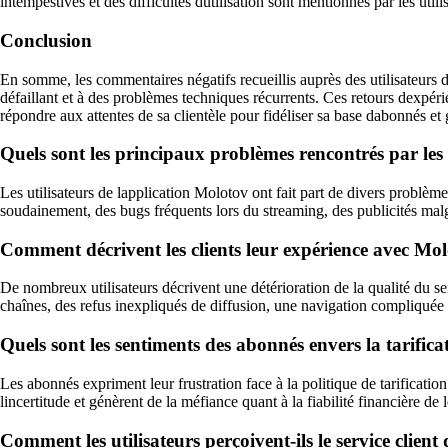
intempestives et des difficultés dutilisation sont mentionnés par les util
Conclusion
En somme, les commentaires négatifs recueillis auprès des utilisateurs de
défaillant et à des problèmes techniques récurrents. Ces retours dexpéri
répondre aux attentes de sa clientèle pour fidéliser sa base dabonnés et g
Quels sont les principaux problèmes rencontrés par les 
Les utilisateurs de lapplication Molotov ont fait part de divers problèm
soudainement, des bugs fréquents lors du streaming, des publicités malg
Comment décrivent les clients leur expérience avec Molo
De nombreux utilisateurs décrivent une détérioration de la qualité du s
chaînes, des refus inexpliqués de diffusion, une navigation compliquée 
Quels sont les sentiments des abonnés envers la tarific
Les abonnés expriment leur frustration face à la politique de tarificatio
lincertitude et génèrent de la méfiance quant à la fiabilité financière de l
Comment les utilisateurs perçoivent-ils le service clien