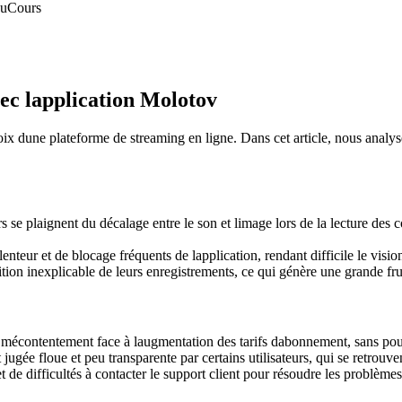
au
Cours
vec lapplication Molotov
oix dune plateforme de streaming en ligne. Dans cet article, nous analys
urs se plaignent du décalage entre le son et limage lors de la lecture d
lenteur et de blocage fréquents de lapplication, rendant difficile le vi
tion inexplicable de leurs enregistrements, ce qui génère une grande frust
r mécontentement face à laugmentation des tarifs dabonnement, sans pour
 jugée floue et peu transparente par certains utilisateurs, qui se retrouv
 de difficultés à contacter le support client pour résoudre les problème