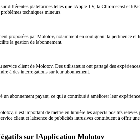
ov sur différentes plateformes telles que lApple TV, la Chromecast et liP
es problèmes techniques mineurs.
ement proposées par Molotov, notamment en soulignant la pertinence et l
cilite la gestion de labonnement.
du service client de Molotov. Des utilisateurs ont partagé des expériences
dre à des interrogations sur leur abonnement.
lgré un abonnement payant, ce qui a contribué à améliorer leur expérienc
tov, il est important de mettre en lumière les aspects positifs relevés par
u service client et labsence de publicités intrusives contribuent à offrir 
atifs sur lApplication Molotov