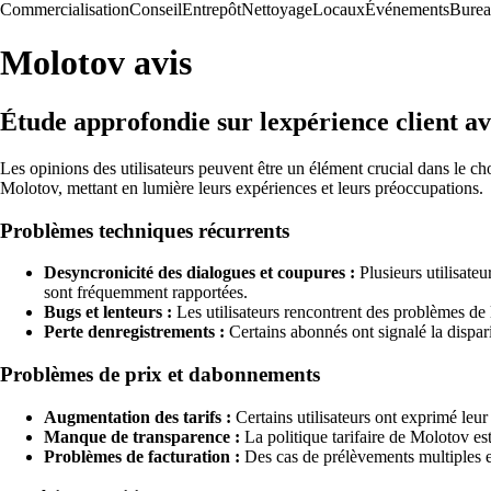
Commercialisation
Conseil
Entrepôt
Nettoyage
Locaux
Événements
Bure
Molotov avis
Étude approfondie sur lexpérience client a
Les opinions des utilisateurs peuvent être un élément crucial dans le ch
Molotov, mettant en lumière leurs expériences et leurs préoccupations.
Problèmes techniques récurrents
Desyncronicité des dialogues et coupures :
Plusieurs utilisate
sont fréquemment rapportées.
Bugs et lenteurs :
Les utilisateurs rencontrent des problèmes de 
Perte denregistrements :
Certains abonnés ont signalé la dispari
Problèmes de prix et dabonnements
Augmentation des tarifs :
Certains utilisateurs ont exprimé leu
Manque de transparence :
La politique tarifaire de Molotov est
Problèmes de facturation :
Des cas de prélèvements multiples et