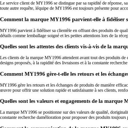
Le service client de MY1996 se distingue par sa rapidité de réponse, sa 
toute autre requête, léquipe de MY1996 est toujours présente pour accom
Comment la marque MY1996 parvient-elle à fidéliser sa
MY1996 parvient à fidéliser sa clientèle en offrant des produits de qualit
détails comme lemballage soigné et les petites attentions lors de la réc
Quelles sont les attentes des clients vis-à-vis de la ma
Les clients de la marque MY1996 attendent avant tout des produits de qual
designs proposés, à la rapidité des livraisons et à la constante recherche
Comment MY1996 gère-t-elle les retours et les échanges
MY1996 gère les retours et les échanges de produits de manière efficace
œuvre pour offrir une solution rapide et satisfaisante à ses clients, renfor
Quelles sont les valeurs et engagements de la marque
La marque MY1996 se positionne sur des valeurs de qualité, doriginalité 
constante recherche damélioration pour proposer des produits toujours pl