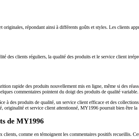
ginales, répondant ainsi à différents goûts et styles. Les clients appréc
ité des clients réguliers, la qualité des produits et le service client ir
parition rapide des produits nouvellement mis en ligne, même si des réasso
uelques commentaires pointent du doigt des produits de qualité variable.
 à des produits de qualité, un service client efficace et des collections
é, originalité et service client attentionné, MY1996 pourrait bien être la
ents de MY1996
ients, comme en témoignent les commentaires positifs recueillis. Ces r