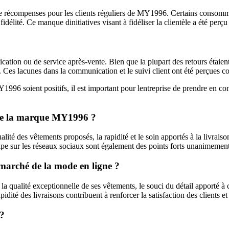
de récompenses pour les clients réguliers de MY1996. Certains consomma
élité. Ce manque dinitiatives visant à fidéliser la clientèle a été perçu
n ou de service après-vente. Bien que la plupart des retours étaient pos
. Ces lacunes dans la communication et le suivi client ont été perçues 
96 soient positifs, il est important pour lentreprise de prendre en com
ts de la marque MY1996 ?
ité des vêtements proposés, la rapidité et le soin apportés à la livraiso
équipe sur les réseaux sociaux sont également des points forts unanimement 
marché de la mode en ligne ?
 qualité exceptionnelle de ses vêtements, le souci du détail apporté à
rapidité des livraisons contribuent à renforcer la satisfaction des clients e
 ?