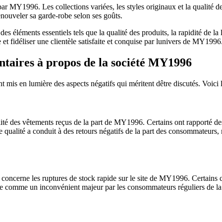
ar MY1996. Les collections variées, les styles originaux et la qualité de
enouveler sa garde-robe selon ses goûts.
éléments essentiels tels que la qualité des produits, la rapidité de la li
 et fidéliser une clientèle satisfaite et conquise par lunivers de MY1996
entaires à propos de la société MY1996
is en lumière des aspects négatifs qui méritent dêtre discutés. Voici le
lité des vêtements reçus de la part de MY1996. Certains ont rapporté de
qualité a conduit à des retours négatifs de la part des consommateurs, me
ncerne les ruptures de stock rapide sur le site de MY1996. Certains clie
çue comme un inconvénient majeur par les consommateurs réguliers de la 