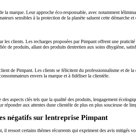
 de la marque. Leur approche éco-responsable, avec notamment léliminati
eurs sensibles à la protection de la planète saluent cette démarche et e
r les clients. Les recharges proposées par Pimpant offrent une praticité i
 produits, allant des produits dentretien aux soins dhygiène, satisfait 
ient de Pimpant. Les clients se félicitent du professionnalisme et de la d
 consommateurs envers la marque et à fidéliser la clientèle.
des aspects clés tels que la qualité des produits, lengagement écologique,
t pour répondre aux attentes dune clientèle de plus en plus soucieuse de
s négatifs sur lentreprise Pimpant
 il ressort certains thèmes récurrents qui expriment des avis mitigés voi