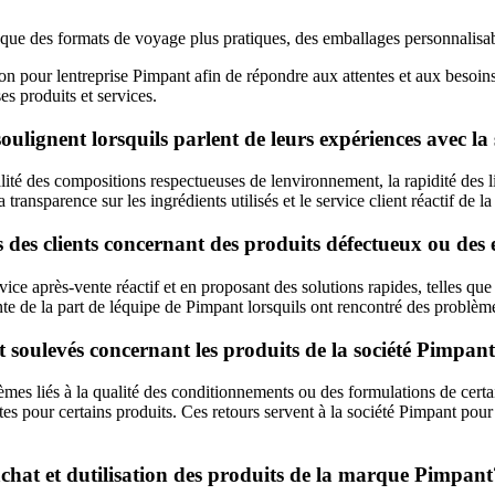
es que des formats de voyage plus pratiques, des emballages personnalisa
 pour lentreprise Pimpant afin de répondre aux attentes et aux besoins de
es produits et services.
 soulignent lorsquils parlent de leurs expériences avec l
lité des compositions respectueuses de lenvironnement, la rapidité des li
transparence sur les ingrédients utilisés et le service client réactif de l
 des clients concernant des produits défectueux ou des 
vice après-vente réactif et en proposant des solutions rapides, telles qu
sante de la part de léquipe de Pimpant lorsquils ont rencontré des probl
nt soulevés concernant les produits de la société Pimpan
mes liés à la qualité des conditionnements ou des formulations de certain
rtes pour certains produits. Ces retours servent à la société Pimpant pou
achat et dutilisation des produits de la marque Pimpant