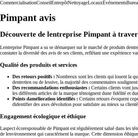
Commercialisation
Conseil
Entrepôt
Nettoyage
Locaux
Événements
Bure
Pimpant avis
Découverte de lentreprise Pimpant à traver
Lentreprise Pimpant a su se démarquer sur le marché de produits dentr
constater la diversité des avis de ses clients, reflétant une expérience va
Qualité des produits et services
Des retours positifs :
Nombreux sont les clients qui louent la qua
dentretien ou de lessive, la majorité des commentaires soulignent l
Des recommandations enthousiastes :
Certains clients vont ju
les différents articles de la marque témoignent dune fidélité et du
Points damélioration identifiés :
Certains retours évoquent cepen
didentifier des axes dévolution pour satisfaire au mieux sa clientè
Engagement écologique et éthique
Laspect écoresponsable de Pimpant est régulièrement salué dans les témo
de lenvironnement qui caractérisent la marque. Cette dimension éthiqu