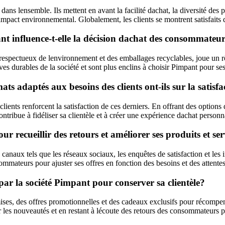
s lensemble. Ils mettent en avant la facilité dachat, la diversité des pro
mpact environnemental. Globalement, les clients se montrent satisfaits de
ant influence-t-elle la décision dachat des consommateu
 respectueux de lenvironnement et des emballages recyclables, joue un
tives durables de la société et sont plus enclins à choisir Pimpant pour
mats adaptés aux besoins des clients ont-ils sur la sat
lients renforcent la satisfaction de ces derniers. En offrant des options
tribue à fidéliser sa clientèle et à créer une expérience dachat personn
recueillir des retours et améliorer ses produits et ser
naux tels que les réseaux sociaux, les enquêtes de satisfaction et les in
mmateurs pour ajuster ses offres en fonction des besoins et des attente
e par la société Pimpant pour conserver sa clientèle?
es, des offres promotionnelles et des cadeaux exclusifs pour récompenser
 les nouveautés et en restant à lécoute des retours des consommateurs pour