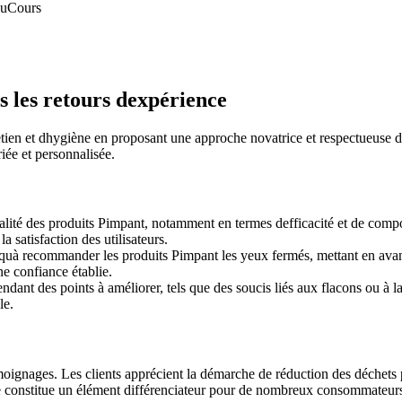
au
Cours
s les retours dexpérience
etien et dhygiène en proposant une approche novatrice et respectueuse 
riée et personnalisée.
lité des produits Pimpant, notamment en termes defficacité et de composi
a satisfaction des utilisateurs.
squà recommander les produits Pimpant les yeux fermés, mettant en avant 
ne confiance établie.
dant des points à améliorer, tels que des soucis liés aux flacons ou à la
le.
ignages. Les clients apprécient la démarche de réduction des déchets pl
e constitue un élément différenciateur pour de nombreux consommateurs