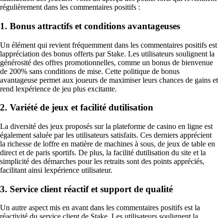
régulièrement dans les commentaires positifs :
1. Bonus attractifs et conditions avantageuses
Un élément qui revient fréquemment dans les commentaires positifs est
lappréciation des bonus offerts par Stake. Les utilisateurs soulignent la
générosité des offres promotionnelles, comme un bonus de bienvenue
de 200% sans conditions de mise. Cette politique de bonus
avantageuse permet aux joueurs de maximiser leurs chances de gains et
rend lexpérience de jeu plus excitante.
2. Variété de jeux et facilité dutilisation
La diversité des jeux proposés sur la plateforme de casino en ligne est
également saluée par les utilisateurs satisfaits. Ces derniers apprécient
la richesse de loffre en matière de machines à sous, de jeux de table en
direct et de paris sportifs. De plus, la facilité dutilisation du site et la
simplicité des démarches pour les retraits sont des points appréciés,
facilitant ainsi lexpérience utilisateur.
3. Service client réactif et support de qualité
Un autre aspect mis en avant dans les commentaires positifs est la
réactivité du service client de Stake. Les utilisateurs soulignent la