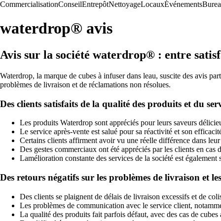
Commercialisation
Conseil
Entrepôt
Nettoyage
Locaux
Événements
Bure
waterdrop® avis
Avis sur la société waterdrop® : entre satis
Waterdrop, la marque de cubes à infuser dans leau, suscite des avis parta
problèmes de livraison et de réclamations non résolues.
Des clients satisfaits de la qualité des produits et du serv
Les produits Waterdrop sont appréciés pour leurs saveurs délicie
Le service après-vente est salué pour sa réactivité et son efficac
Certains clients affirment avoir vu une réelle différence dans l
Des gestes commerciaux ont été appréciés par les clients en cas de 
Lamélioration constante des services de la société est également 
Des retours négatifs sur les problèmes de livraison et le
Des clients se plaignent de délais de livraison excessifs et de co
Les problèmes de communication avec le service client, notamment
La qualité des produits fait parfois défaut, avec des cas de cubes