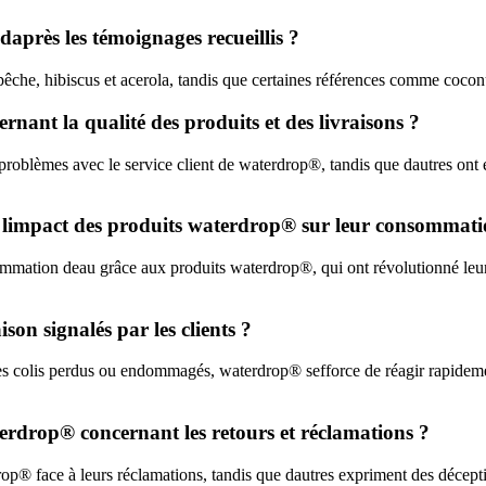
daprès les témoignages recueillis ?
êche, hibiscus et acerola, tandis que certaines références comme coconut
ant la qualité des produits et des livraisons ?
e problèmes avec le service client de waterdrop®, tandis que dautres ont
ant limpact des produits waterdrop® sur leur consommat
ommation deau grâce aux produits waterdrop®, qui ont révolutionné leur
on signalés par les clients ?
 des colis perdus ou endommagés, waterdrop® sefforce de réagir rapide
aterdrop® concernant les retours et réclamations ?
rdrop® face à leurs réclamations, tandis que dautres expriment des décep