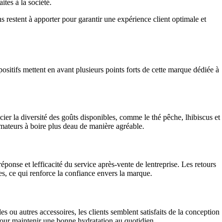
tes à la société.
 restent à apporter pour garantir une expérience client optimale et
sitifs mettent en avant plusieurs points forts de cette marque dédiée à
er la diversité des goûts disponibles, comme le thé pêche, lhibiscus et
ateurs à boire plus deau de manière agréable.
réponse et lefficacité du service après-vente de lentreprise. Les retours
es, ce qui renforce la confiance envers la marque.
s ou autres accessoires, les clients semblent satisfaits de la conception
s pour maintenir une bonne hydratation au quotidien.