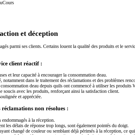
au
Cours
faction et déception
gés parmi ses clients. Certains louent la qualité des produits et le servi
ice client réactif :
uses et leur capacité à encourager la consommation deau.
ité, notamment dans le traitement des réclamations et des problèmes renc
eur consommation deau depuis quils ont commencé à utiliser les produits 
soucis avec les produits, renforçant ainsi la satisfaction client.
soulignée et appréciée.
s réclamations non résolues :
lis endommagés à la réception.
 les délais de réponse trop longs, sont également pointés du doigt.
 ayant changé de couleur ou semblant déjà périmés à la réception, ce qui 