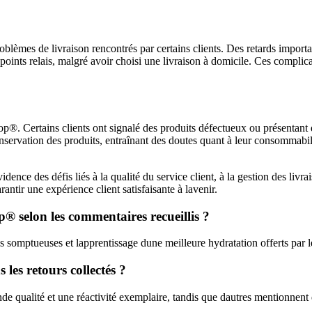
lèmes de livraison rencontrés par certains clients. Des retards importa
oints relais, malgré avoir choisi une livraison à domicile. Ces complica
®. Certains clients ont signalé des produits défectueux ou présentant des
ervation des produits, entraînant des doutes quant à leur consommabili
e des défis liés à la qualité du service client, à la gestion des livraison
antir une expérience client satisfaisante à lavenir.
® selon les commentaires recueillis ?
es somptueuses et lapprentissage dune meilleure hydratation offerts par 
les retours collectés ?
nde qualité et une réactivité exemplaire, tandis que dautres mentionnent