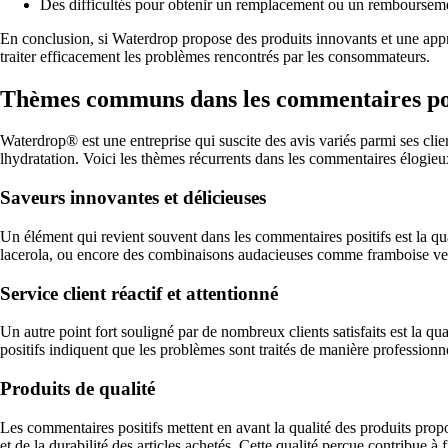
Des difficultés pour obtenir un remplacement ou un remboursement 
En conclusion, si Waterdrop propose des produits innovants et une appro
traiter efficacement les problèmes rencontrés par les consommateurs.
Thèmes communs dans les commentaires pos
Waterdrop® est une entreprise qui suscite des avis variés parmi ses cli
lhydratation. Voici les thèmes récurrents dans les commentaires élogie
Saveurs innovantes et délicieuses
Un élément qui revient souvent dans les commentaires positifs est la qu
lacerola, ou encore des combinaisons audacieuses comme framboise verv
Service client réactif et attentionné
Un autre point fort souligné par de nombreux clients satisfaits est la qu
positifs indiquent que les problèmes sont traités de manière professionn
Produits de qualité
Les commentaires positifs mettent en avant la qualité des produits propos
et de la durabilité des articles achetés. Cette qualité perçue contribue 