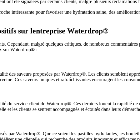
ont été signalées par certains clients, malgré plusieurs réclamations fai
che intéressante pour favoriser une hydratation saine, des améliorations
itifs sur lentreprise Waterdrop®
ents. Cependant, malgré quelques critiques, de nombreux commentaires po
ux sur Waterdrop® :
alité des saveurs proposées par Waterdrop®. Les clients semblent appréci
eine. Ces saveurs uniques et rafraîchissantes encouragent les consomm
alité du service client de Waterdrop®. Ces derniers louent la rapidité de 
elle et les clients se sentent accompagnés et écoutés dans leurs démarch
és par Waterdrop®. Que ce soient les pastilles hydratantes, les bouteille
à fidéliser une clientèle qui recherche des produits innovants et efficace