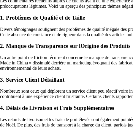
Les commentaires recueillis auprès de clients ayant eu une expérience a
préoccupations légitimes. Voici un aperçu des principaux thèmes négatif
1. Problèmes de Qualité et de Taille
Divers témoignages soulignent des problèmes de qualité inégale des prod
Cette absence de constance et de rigueur dans la qualité des articles nuit
2. Manque de Transparence sur lOrigine des Produits
Un autre point de friction récurrent concerne le manque de transparenc
Made in China » dissimulé derrière un marketing évoquant des fabrica
environnemental de leurs achats.
3. Service Client Défaillant
Nombreux sont ceux qui déplorent un service client peu réactif voire in
contribuent à une expérience client frustrante. Certains clients rapporten
4. Délais de Livraison et Frais Supplémentaires
Les retards de livraison et les frais de port élevés sont également po
de Noël. De plus, des frais de transport à la charge du client, parfois ju