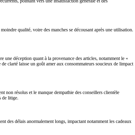
urrents, pointant vers une insatisfaction générale et des
 moindre qualité, voire des manches se décousant après une utilisation.
ère une déception quant à la provenance des articles, notamment le «
 de clarté laisse un goût amer aux consommateurs soucieux de limpact
nt non résolus et le manque dempathie des conseillers clientèle
 de litige.
ettent des délais anormalement longs, impactant notamment les cadeaux