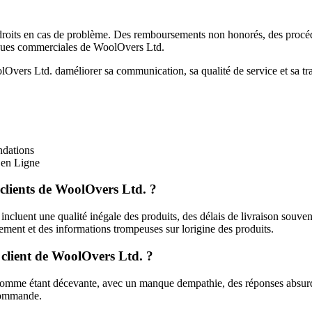
urs droits en cas de problème. Des remboursements non honorés, des procé
iques commerciales de WoolOvers Ltd.
Overs Ltd. daméliorer sa communication, sa qualité de service et sa tran
ndations
 en Ligne
 clients de WoolOvers Ltd. ?
ncluent une qualité inégale des produits, des délais de livraison souven
ement et des informations trompeuses sur lorigine des produits.
e client de WoolOvers Ltd. ?
comme étant décevante, avec un manque dempathie, des réponses absurdes
 commande.