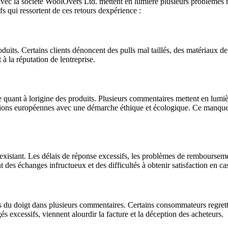
vec la société WoolOvers Ltd. mettent en lumière plusieurs problèmes réc
s qui ressortent de ces retours dexpérience :
uits. Certains clients dénoncent des pulls mal taillés, des matériaux de
 à la réputation de lentreprise.
e quant à lorigine des produits. Plusieurs commentaires mettent en lumi
tions européennes avec une démarche éthique et écologique. Ce manque
existant. Les délais de réponse excessifs, les problèmes de rembourseme
t des échanges infructueux et des difficultés à obtenir satisfaction en cas
intés du doigt dans plusieurs commentaires. Certains consommateurs regr
gés excessifs, viennent alourdir la facture et la déception des acheteurs.