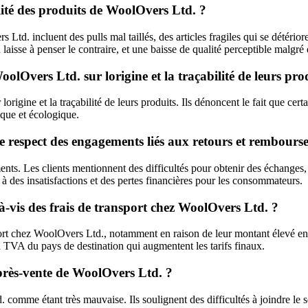
alité des produits de WoolOvers Ltd. ?
s Ltd. incluent des pulls mal taillés, des articles fragiles qui se détér
se à penser le contraire, et une baisse de qualité perceptible malgré 
olOvers Ltd. sur lorigine et la traçabilité de leurs pro
origine et la traçabilité de leurs produits. Ils dénoncent le fait que ce
que et écologique.
e respect des engagements liés aux retours et rembours
ents. Les clients mentionnent des difficultés pour obtenir des échanges
à des insatisfactions et des pertes financières pour les consommateurs.
-à-vis des frais de transport chez WoolOvers Ltd. ?
ort chez WoolOvers Ltd., notamment en raison de leur montant élevé entiè
la TVA du pays de destination qui augmentent les tarifs finaux.
 après-vente de WoolOvers Ltd. ?
. comme étant très mauvaise. Ils soulignent des difficultés à joindre le