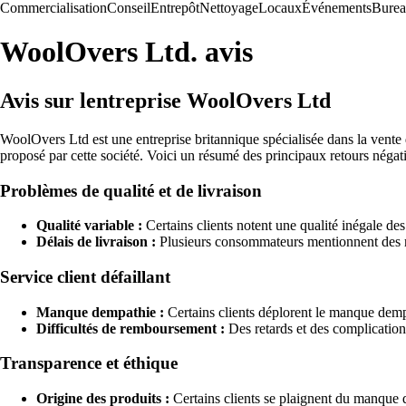
Commercialisation
Conseil
Entrepôt
Nettoyage
Locaux
Événements
Bure
WoolOvers Ltd. avis
Avis sur lentreprise WoolOvers Ltd
WoolOvers Ltd est une entreprise britannique spécialisée dans la vente 
proposé par cette société. Voici un résumé des principaux retours néga
Problèmes de qualité et de livraison
Qualité variable :
Certains clients notent une qualité inégale des
Délais de livraison :
Plusieurs consommateurs mentionnent des reta
Service client défaillant
Manque dempathie :
Certains clients déplorent le manque demp
Difficultés de remboursement :
Des retards et des complication
Transparence et éthique
Origine des produits :
Certains clients se plaignent du manque d