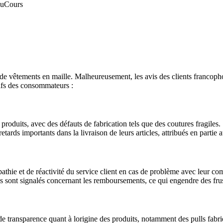
au
Cours
de vêtements en maille. Malheureusement, les avis des clients francopho
tifs des consommateurs :
 produits, avec des défauts de fabrication tels que des coutures fragiles.
rds importants dans la livraison de leurs articles, attribués en partie
athie et de réactivité du service client en cas de problème avec leur c
s sont signalés concernant les remboursements, ce qui engendre des fru
e transparence quant à lorigine des produits, notamment des pulls fabri