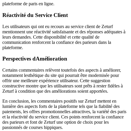
plateforme de paris en ligne.
Réactivité du Service Client
Les utilisateurs qui ont eu recours au service client de Zeturf
mentionnent une réactivité satisfaisante et des réponses adéquates à
leurs demandes. Cette disponibilité et cette qualité de
communication renforcent la confiance des parieurs dans la
plateforme.
Perspectives dAmélioration
Certains commentaires relèvent toutefois des aspects à améliorer,
notamment lesthétique du site qui pourrait être modernisée pour
offrir une meilleure expérience utilisateur. Cette suggestion
constructive montre que les utilisateurs sont prêts à rester fidèles à
Zeturf à condition que des améliorations soient apportées.
En conclusion, les commentaires positifs sur Zeturf mettent en
lumière des aspects forts de la plateforme tels que la fiabilité des
paiements, les offres promotionnelles attractives, la variété des paris
et la réactivité du service client. Ces points renforcent la confiance
des parieurs et font de Zeturf une option de choix pour les
passionnés de courses hippiques.