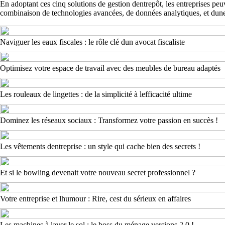
En adoptant ces cinq solutions de gestion dentrepôt, les entreprises peu
combinaison de technologies avancées, de données analytiques, et dune
Naviguer les eaux fiscales : le rôle clé dun avocat fiscaliste
Optimisez votre espace de travail avec des meubles de bureau adaptés
Les rouleaux de lingettes : de la simplicité à lefficacité ultime
Dominez les réseaux sociaux : Transformez votre passion en succès !
Les vêtements dentreprise : un style qui cache bien des secrets !
Et si le bowling devenait votre nouveau secret professionnel ?
Votre entreprise et lhumour : Rire, cest du sérieux en affaires
Les machines à laver le sol : le boss du ménage versions 2.0 !